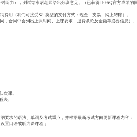
分钟听力），测试结束后老师给出分班意见。（已获得TEFaQ官方成绩
纳费用（我们可接受3种类型的支付方式：现金、支票、网上转账）。
同，合同中会列出上课时间、上课要求，退费条款及金额等必要信息）。
周3次课。
课程表。
试大纲要求的语法、单词及考试重点，并根据最新考试方向更新课程内容；
独设置口语或听力课课程；